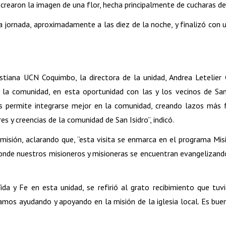
rearon la imagen de una flor, hecha principalmente de cucharas de p
a jornada, aproximadamente a las diez de la noche, y finalizó con u
tiana UCN Coquimbo, la directora de la unidad, Andrea Letelier G
y la comunidad, en esta oportunidad con las y los vecinos de San 
 les permite integrarse mejor en la comunidad, creando lazos más
s y creencias de la comunidad de San Isidro”, indicó.
a misión, aclarando que, “esta visita se enmarca en el programa 
n donde nuestros misioneros y misioneras se encuentran evangeliza
ida y Fe en esta unidad, se refirió al grato recibimiento que tuv
mos ayudando y apoyando en la misión de la iglesia local. Es bue