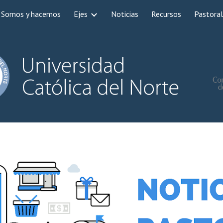
Somos y hacemos
Ejes
Noticias
Recursos
Pastoral
ip to main content
Skip to navigat