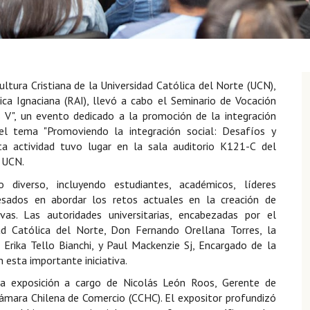
ultura Cristiana de la Universidad Católica del Norte (UCN),
ca Ignaciana (RAI), llevó a cabo el Seminario de Vocación
s V", un evento dedicado a la promoción de la integración
el tema "Promoviendo la integración social: Desafíos y
ta actividad tuvo lugar en la sala auditorio K121-C del
 UCN.
 diverso, incluyendo estudiantes, académicos, líderes
resados en abordar los retos actuales en la creación de
vas. Las autoridades universitarias, encabezadas por el
ad Católica del Norte, Don Fernando Orellana Torres, la
Erika Tello Bianchi, y Paul Mackenzie Sj, Encargado de la
esta importante iniciativa.
a exposición a cargo de Nicolás León Roos, Gerente de
 Cámara Chilena de Comercio (CCHC). El expositor profundizó