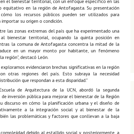
a en el bienestar territorial, con un enfoque específico en las
o equitativo en la región de Antofagasta. Su presentación
 cómo los recursos públicos pueden ser utilizados para
n importar su origen o condición.
ntre las zonas extremas del país que ha experimentado una
l bienestar territorial, ocupando la quinta posición en
ntras la comuna de Antofagasta concentra la mitad de la
traduce en un mayor monto por habitante, un fenómeno
la región", destacó León.
ue exploramos evidenciaron brechas significativas en la región
n otras regiones del país. Esto subraya la necesidad
stribución que respondan a esta disparidad."
Escuela de Arquitectura de la UCN, abordó la segunda
s de inversión pública para mejorar el bienestar de la Región
 discurso en cómo la planificación urbana y el diseño de
cativamente a la integración social y al bienestar de la
bién las problemáticas y factores que conllevan a la baja
complejidad debido al estallido social y, posteriormente, a