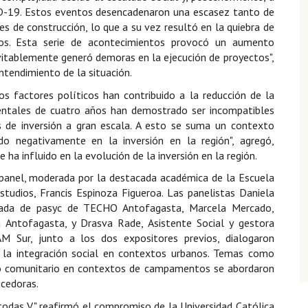
ID-19. Estos eventos desencadenaron una escasez tanto de
 de construcción, lo que a su vez resultó en la quiebra de
os. Esta serie de acontecimientos provocó un aumento
nevitablemente generó demoras en la ejecución de proyectos",
tendimiento de la situación.
s factores políticos han contribuido a la reducción de la
entales de cuatro años han demostrado ser incompatibles
s de inversión a gran escala. A esto se suma un contexto
o negativamente en la inversión en la región", agregó,
ha influido en la evolución de la inversión en la región.
panel, moderada por la destacada académica de la Escuela
tudios, Francis Espinoza Figueroa. Las panelistas Daniela
argada de pasyc de TECHO Antofagasta, Marcela Mercado,
 Antofagasta, y Drasva Rade, Asistente Social y gestora
AM Sur, junto a los dos expositores previos, dialogaron
 la integración social en contextos urbanos. Temas como
lo comunitario en contextos de campamentos se abordaron
ecedoras.
 todas V" reafirmó el compromiso de la Universidad Católica