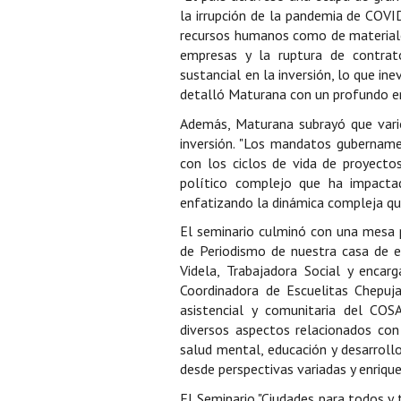
la irrupción de la pandemia de COV
recursos humanos como de materiales
empresas y la ruptura de contrat
sustancial en la inversión, lo que i
detalló Maturana con un profundo en
Además, Maturana subrayó que vario
inversión. "Los mandatos gubernam
con los ciclos de vida de proyecto
político complejo que ha impactad
enfatizando la dinámica compleja que 
El seminario culminó con una mesa 
de Periodismo de nuestra casa de es
Videla, Trabajadora Social y enc
Coordinadora de Escuelitas Chepuja
asistencial y comunitaria del COS
diversos aspectos relacionados con
salud mental, educación y desarrol
desde perspectivas variadas y enriqu
El Seminario "Ciudades para todos y