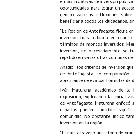
en las iniciativas de inversión públic
oportunidades para lograr un acces
generó valiosas reflexiones sobre
beneficiar a todos los ciudadanos, si
"La Región de Antofagasta figura e
inversión más reducida en cuanto a
términos de montos invertidos. Mie
inversión, no necesariamente se 
repetido en varias otras comunas de 
Añadió, "los criterios de inversión q
de Antofagasta en comparación co
apremiante de evaluar fórmulas de di
Iván Maturana, académico de la 
exposición, explorando las iniciativa
de Antofagasta. Maturana enfocó su
espacios pueden contribuir signifi
comunidad. No obstante, indicó tam
inversión en la región.
"El país atravesó una etapa de gran 